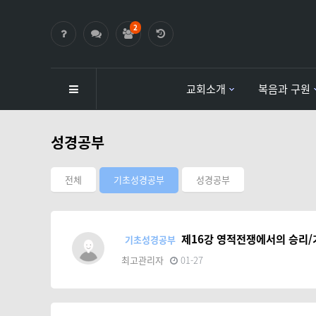
2
교회소개
복음과 구원
하위분류
하위분류
성경공부
전체
기초성경공부
성경공부
제16강 영적전쟁에서의 승리
기초성경공부
최고관리자
01-27