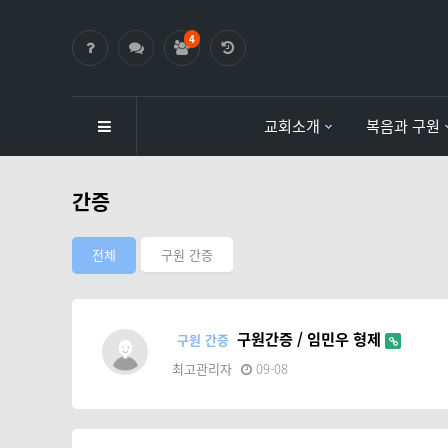
4
교회소개
복음과 구원
하위분류
하위분류
간증
전체
구원 간증
구원간증 / 임민우 형제
구원 간증
최고관리자
09-08