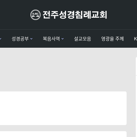
성경공부
복음사역
설교모음
영광을 주께