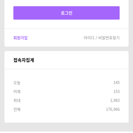
회원가입
아이디 / 비밀번호찾기
접속자집계
오늘
145
어제
153
최대
1,983
전체
176,966