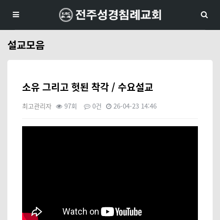
설교모음
소유 그리고 헛된 착각 / 수요설교
최고관리자
97회
0건
26-04-23 14:46
본문