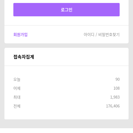
회원가입
아이디 / 비밀번호찾기
접속자집계
오늘
90
어제
108
최대
1,983
전체
176,406