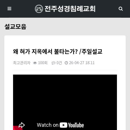
설교모음
왜 혀가 지옥에서 불타는가? /주일설교
최고관리자
100회
0건
26-04-27 18:11
본문