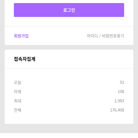
회원가입
아이디 / 비밀번호찾기
접속자집계
오늘
92
어제
108
최대
1,983
전체
176,408