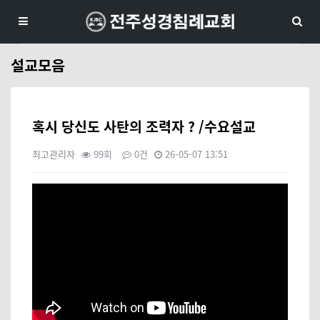
설교모음
혹시 당신도 사탄의 조력자 ? /수요설교
최고관리자
99회
0건
26-05-07 13:51
본문